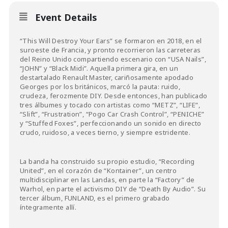
Event Details
“This Will Destroy Your Ears” se formaron en 2018, en el
suroeste de Francia, y pronto recorrieron las carreteras
del Reino Unido compartiendo escenario con “USA Nails”,
“JOHN” y “Black Midi”. Aquella primera gira, en un
destartalado Renault Master, cariñosamente apodado
Georges por los británicos, marcó la pauta: ruido,
crudeza, ferozmente DIY. Desde entonces, han publicado
tres álbumes y tocado con artistas como “METZ”, “LIFE”,
“Slift”, “Frustration”, “Pogo Car Crash Control”, “PENICHE”
y “Stuffed Foxes”, perfeccionando un sonido en directo
crudo, ruidoso, a veces tierno, y siempre estridente.
La banda ha construido su propio estudio, “Recording
United”, en el corazón de “Kontainer”, un centro
multidisciplinar en las Landas, en parte la “Factory” de
Warhol, en parte el activismo DIY de “Death By Audio”. Su
tercer álbum, FUNLAND, es el primero grabado
íntegramente allí.