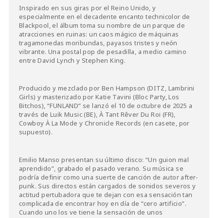
Inspirado en sus giras por el Reino Unido, y
especialmente en el decadente encanto technicolor de
Blackpool, el álbum toma su nombre de un parque de
atracciones en ruinas: un caos mágico de máquinas
tragamonedas moribundas, payasos tristes y neón
vibrante. Una postal pop de pesadilla, a medio camino
entre David Lynch y Stephen King.
Producido y mezclado por Ben Hampson (DITZ, Lambrini
Girls) y masterizado por Katie Tavini (Bloc Party, Los
Bitchos), “FUNLAND” se lanzó el 10 de octubre de 2025 a
través de Luik Music (BE), À Tant Rêver Du Roi (FR),
Cowboy À La Mode y Chronicle Records (en casete, por
supuesto).
Emilio Manso presentan su último disco: “Un guion mal
aprendido”, grabado el pasado verano. Su música se
podría definir como una suerte de canción de autor after-
punk. Sus directos están cargados de sonidos severos y
actitud pertubadora que te dejan con esa sensación tan
complicada de encontrar hoy en día de “cero artificio”.
Cuando uno los ve tiene la sensación de unos