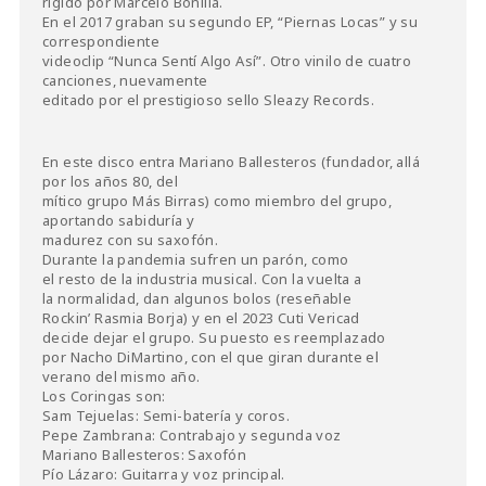
rigido por Marcelo Bonilla.
En el 2017 graban su segundo EP, “Piernas Locas” y su
correspondiente
videoclip “Nunca Sentí Algo Así”. Otro vinilo de cuatro
canciones, nuevamente
editado por el prestigioso sello Sleazy Records.
En este disco entra Mariano Ballesteros (fundador, allá
por los años 80, del
mítico grupo Más Birras) como miembro del grupo,
aportando sabiduría y
madurez con su saxofón.
Durante la pandemia sufren un parón, como
el resto de la industria musical. Con la vuelta a
la normalidad, dan algunos bolos (reseñable
Rockin’ Rasmia Borja) y en el 2023 Cuti Vericad
decide dejar el grupo. Su puesto es reemplazado
por Nacho DiMartino, con el que giran durante el
verano del mismo año.
Los Coringas son:
Sam Tejuelas: Semi-batería y coros.
Pepe Zambrana: Contrabajo y segunda voz
Mariano Ballesteros: Saxofón
Pío Lázaro: Guitarra y voz principal.