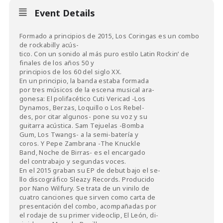
Event Details
Formado a principios de 2015, Los Coringas es un combo
de rockabilly acús-
tico. Con un sonido al más puro estilo Latin Rockin’ de
finales de los años 50 y
principios de los 60 del siglo XX.
En un principio, la banda estaba formada
por tres músicos de la escena musical ara-
gonesa: El polifacético Cuti Vericad -Los
Dynamos, Berzas, Loquillo o Los Rebel-
des, por citar algunos- pone su voz y su
guitarra acústica. Sam Tejuelas -Bomba
Gum, Los Twangs- a la semi-batería y
coros. Y Pepe Zambrana -The Knuckle
Band, Noche de Birras- es el encargado
del contrabajo y segundas voces.
En el 2015 graban su EP de debut bajo el se-
llo discográfico Sleazy Records. Producido
por Nano Wilfury. Se trata de un vinilo de
cuatro canciones que sirven como carta de
presentación del combo, acompañadas por
el rodaje de su primer videoclip, El León, di-